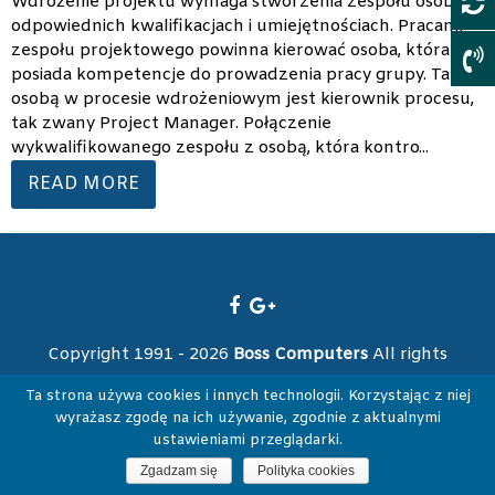
Wdrożenie projektu wymaga stworzenia zespołu osób o
odpowiednich kwalifikacjach i umiejętnościach. Pracami
zespołu projektowego powinna kierować osoba, która
posiada kompetencje do prowadzenia pracy grupy. Taką
osobą w procesie wdrożeniowym jest kierownik procesu,
tak zwany Project Manager. Połączenie
wykwalifikowanego zespołu z osobą, która kontro...
READ MORE
Copyright 1991 - 2026
Boss Computers
All rights
reserved.
Ta strona używa cookies i innych technologii. Korzystając z niej
wyrażasz zgodę na ich używanie, zgodnie z aktualnymi
ustawieniami przeglądarki.
Zgadzam się
Polityka cookies