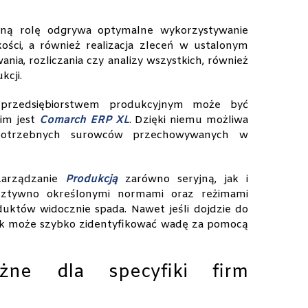
otną rolę odgrywa optymalne wykorzystywanie
ości, a również realizacja zleceń w ustalonym
ia, rozliczania czy analizy wszystkich, również
kcji.
przedsiębiorstwem produkcyjnym może być
kim jest
Comarch ERP XL
. Dzięki niemu możliwa
iepotrzebnych surowców przechowywanych w
arządzanie
Produkcją
zarówno seryjną, jak i
sztywno określonymi normami oraz reżimami
uktów widocznie spada. Nawet jeśli dojdzie do
ik może szybko zidentyfikować wadę za pomocą
żne dla specyfiki firm