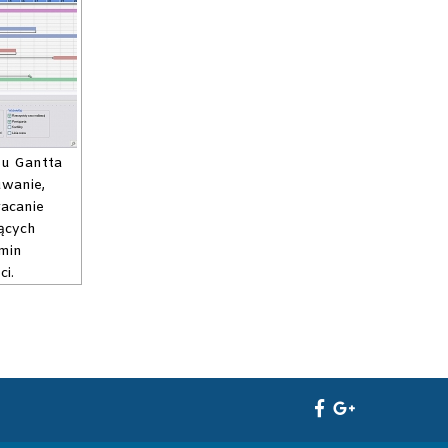
su Gantta
uwanie,
racanie
ących
min
ci.