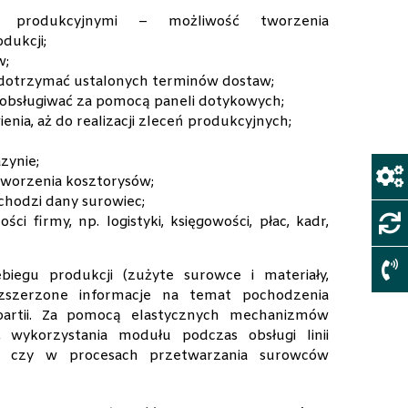
i produkcyjnymi – możliwość tworzenia
dukcji;
w;
 dotrzymać ustalonych terminów dostaw;
żna obsługiwać za pomocą paneli dotykowych;
ia, aż do realizacji zleceń produkcyjnych;
zynie;
tworzenia kosztorysów;
chodzi dany surowiec;
 firmy, np. logistyki, księgowości, płac, kadr,
iegu produkcji (zużyte surowce i materiały,
zszerzone informacje na temat pochodzenia
artii. Za pomocą elastycznych mechanizmów
 wykorzystania modułu podczas obsługi linii
kty czy w procesach przetwarzania surowców