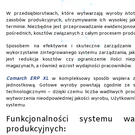
W przedsiębiorstwach, które wytwarzają wyroby ist
zasobów produkcyjnych, utrzymywanie ich wysokiej jak
terminie. Niezbędne jest przeprowadzanie ewidencjonowan
pośrednich, kosztów związanych z całym procesem produ
Sposobem na efektywne i skuteczne zarządzanie 
wykorzystanie zintegrowanego systemu zarządzania, ja
jest redukcja kosztów czy ograniczenie ilości n
magazynach, a również wzrost wydajności pracowników.
Comarch ERP XL
w kompleksowy sposób wspiera z
jednostkową. Gotowe wyroby powstają zgodnie ze 
technologicznymi – dzięki czemu liczba wadliwych prod
wytworzenia nieodpowiedniej jakości wyrobu, Użytkown
systemu.
Funkcjonalności systemu wa
produkcyjnych: