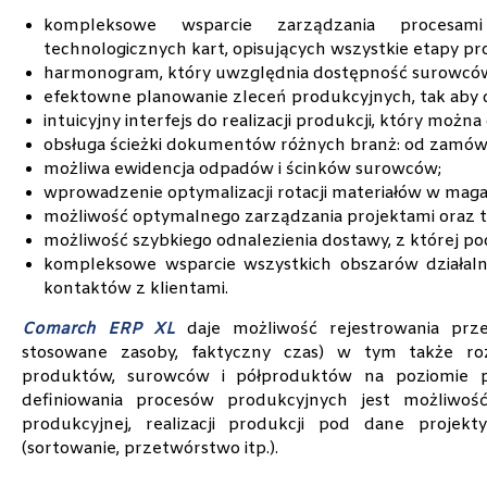
kompleksowe wsparcie zarządzania procesam
technologicznych kart, opisujących wszystkie etapy pro
harmonogram, który uwzględnia dostępność surowcó
efektowne planowanie zleceń produkcyjnych, tak aby
intuicyjny interfejs do realizacji produkcji, który mo
obsługa ścieżki dokumentów różnych branż: od zamówien
możliwa ewidencja odpadów i ścinków surowców;
wprowadzenie optymalizacji rotacji materiałów w maga
możliwość optymalnego zarządzania projektami oraz 
możliwość szybkiego odnalezienia dostawy, z której po
kompleksowe wsparcie wszystkich obszarów działalności
kontaktów z klientami.
Comarch ERP XL
daje możliwość rejestrowania przeb
stosowane zasoby, faktyczny czas) w tym także ro
produktów, surowców i półproduktów na poziomie p
definiowania procesów produkcyjnych jest możliwość
produkcyjnej, realizacji produkcji pod dane proje
(sortowanie, przetwórstwo itp.).