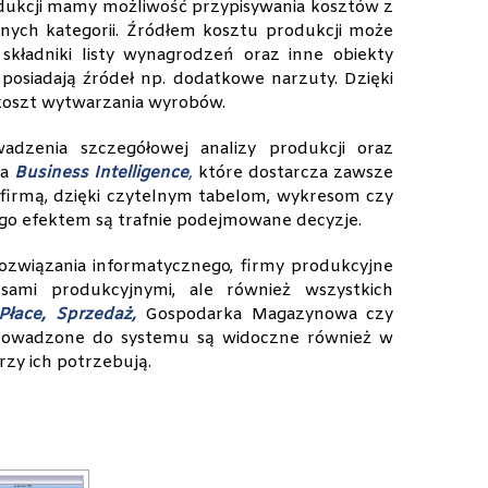
ukcji mamy możliwość przypisywania kosztów z
nych kategorii. Źródłem kosztu produkcji może
składniki listy wynagrodzeń oraz inne obiekty
posiadają źródeł np. dodatkowe narzuty. Dzięki
 koszt wytwarzania wyrobów.
dzenia szczegółowej analizy produkcji oraz
ia
Business Intelligence
,
które dostarcza zawsze
 firmą, dzięki czytelnym tabelom, wykresom czy
ego efektem są trafnie podejmowane decyzje.
wiązania informatycznego, firmy produkcyjne
esami produkcyjnymi, ale również wszystkich
Płace
,
Sprzedaż
,
Gospodarka Magazynowa czy
wprowadzone do systemu są widoczne również w
zy ich potrzebują.