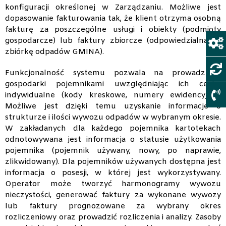
konfiguracji określonej w Zarządzaniu. Możliwe jest
dopasowanie fakturowania tak, że klient otrzyma osobną
fakturę za poszczególne usługi i obiekty (podmioty
gospodarcze) lub faktury zbiorcze (odpowiedzialna za
zbiórkę odpadów GMINA).
Funkcjonalność systemu pozwala na prowadzenie
gospodarki pojemnikami uwzględniając ich cechy
indywidualne (kody kreskowe, numery ewidencyjne).
Możliwe jest dzięki temu uzyskanie informacje o
strukturze i ilości wywozu odpadów w wybranym okresie.
W zakładanych dla każdego pojemnika kartotekach
odnotowywana jest informacja o statusie użytkowania
pojemnika (pojemnik używany, nowy, po naprawie,
zlikwidowany). Dla pojemników używanych dostępna jest
informacja o posesji, w której jest wykorzystywany.
Operator może tworzyć harmonogramy wywozu
nieczystości, generować faktury za wykonane wywozy
lub faktury prognozowane za wybrany okres
rozliczeniowy oraz prowadzić rozliczenia i analizy. Zasoby