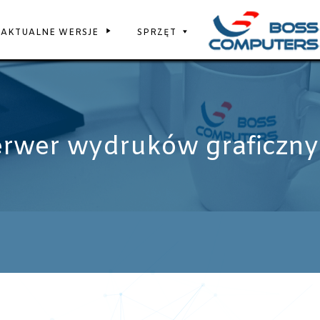
AKTUALNE WERSJE
SPRZĘT
rwer wydruków graficzn