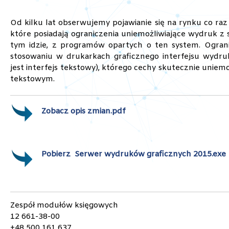
Od kilku lat obserwujemy pojawianie się na rynku co raz 
które posiadają ograniczenia uniemożliwiające wydruk z
tym idzie, z programów opartych o ten system. Ograni
stosowaniu w drukarkach graficznego interfejsu wydr
jest interfejs tekstowy), którego cechy skutecznie uniem
tekstowym.
Zobacz opis zmian.pdf
Pobierz
Serwer wydruków graficznych 2015.exe
Zespół modułów księgowych
12 661-38-00
+48 500 161 637