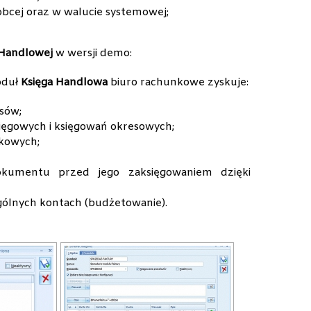
obcej oraz w walucie systemowej;
 Handlowej
w wersji demo:
duł
Księga Handlowa
biuro rachunkowe zyskuje:
sów;
ięgowych i księgowań okresowych;
kowych;
okumentu przed jego zaksięgowaniem dzięki
ólnych kontach (budżetowanie).