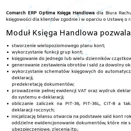
Comarch ERP Optima Księga Handlowa
dla Biura Rach
księgowości dla klientów zgodnie i w oparciu o Ustawę o 
Moduł Księga Handlowa pozwala
stworzenie wielopoziomowego planu kont;
wykorzystanie funkcji grup kont;
księgowanie do jednego lub wielu dzienników cząstko
generowanie zestawienia obrotów i sald za dowolny ok
wykorzystanie schematów księgowych do automatycz
deklaracji,
predekretację dokumentów;
prowadzenie pełnej ewidencji VAT oraz wydruk deklarac
do systemu e-deklaracji;
obliczanie zaliczek na PIT-36, PIT-36L, CIT-8 a ta
deklaracji rocznych;
inicjalizację bilansu otwarcia na podstawie sald kont r
oddzielne ewidencjonowanie dokumentów, które nie s
ubezpieczeniowe, zlecenia itp.;