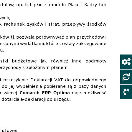
łów, np. list płac z modułu Płace i Kadry lub
wych;
y, rachunek zysków i strat, przepływy środków
tków tj. pozwala porównywać plan przychodów i
esionymi wydatkami, które zostały zaksięgowane
u.
stki budżetowe jak również inne podmioty
 przychody z założonym planem.
 przesyłanie Deklaracji VAT do odpowiedniego
do jej wypełnienia pobierane są z bazy danych
o więcej
Comarch ERP Optima
daje możliwość
otarcia e-deklaracji do urzędu.
alutowe;