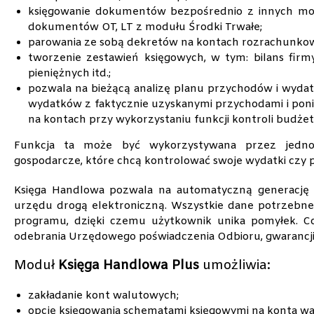
księgowanie dokumentów bezpośrednio z innych modu
dokumentów OT, LT z modułu Środki Trwałe;
parowania ze sobą dekretów na kontach rozrachunko
tworzenie zestawień księgowych, w tym: bilans firm
pieniężnych itd.;
pozwala na bieżącą analizę planu przychodów i wyda
wydatków z faktycznie uzyskanymi przychodami i poni
na kontach przy wykorzystaniu funkcji kontroli budżet
Funkcja ta może być wykorzystywana przez jedno
gospodarcze, które chcą kontrolować swoje wydatki czy
Księga Handlowa pozwala na automatyczną generację i
urzędu drogą elektroniczną. Wszystkie dane potrzebne 
programu, dzięki czemu użytkownik unika pomyłek. C
odebrania Urzędowego poświadczenia Odbioru, gwarancji d
Moduł
Księga Handlowa Plus
umożliwia:
zakładanie kont walutowych;
opcję księgowania schematami księgowymi na konta w