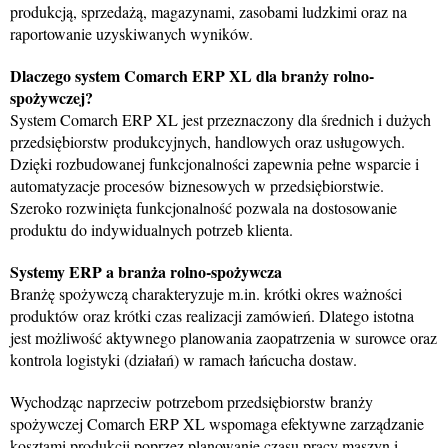
produkcją, sprzedażą, magazynami, zasobami ludzkimi oraz na
raportowanie uzyskiwanych wyników.
Dlaczego system Comarch ERP XL dla branży rolno-
spożywczej?
System Comarch ERP XL jest przeznaczony dla średnich i dużych
przedsiębiorstw produkcyjnych, handlowych oraz usługowych.
Dzięki rozbudowanej funkcjonalności zapewnia pełne wsparcie i
automatyzacje procesów biznesowych w przedsiębiorstwie.
Szeroko rozwinięta funkcjonalność pozwala na dostosowanie
produktu do indywidualnych potrzeb klienta.
Systemy ERP a branża rolno-spożywcza
Branżę spożywczą charakteryzuje m.in. krótki okres ważności
produktów oraz krótki czas realizacji zamówień. Dlatego istotna
jest możliwość aktywnego planowania zaopatrzenia w surowce oraz
kontrola logistyki (działań) w ramach łańcucha dostaw.
Wychodząc naprzeciw potrzebom przedsiębiorstw branży
spożywczej Comarch ERP XL wspomaga efektywne zarządzanie
kosztami produkcji poprzez planowanie czasu pracy maszyn i