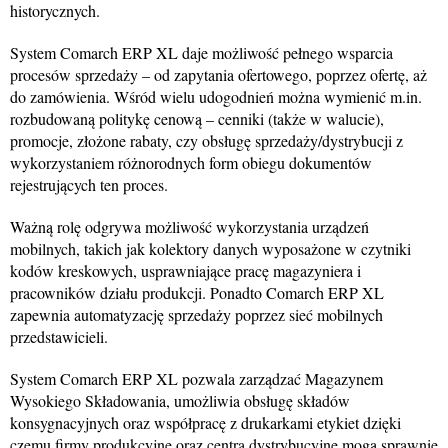
historycznych.
System Comarch ERP XL daje możliwość pełnego wsparcia
procesów sprzedaży – od zapytania ofertowego, poprzez ofertę, aż
do zamówienia. Wśród wielu udogodnień można wymienić m.in.
rozbudowaną politykę cenową – cenniki (także w walucie),
promocje, złożone rabaty, czy obsługę sprzedaży/dystrybucji z
wykorzystaniem różnorodnych form obiegu dokumentów
rejestrujących ten proces.
Ważną rolę odgrywa możliwość wykorzystania urządzeń
mobilnych, takich jak kolektory danych wyposażone w czytniki
kodów kreskowych, usprawniające pracę magazyniera i
pracowników działu produkcji. Ponadto Comarch ERP XL
zapewnia automatyzację sprzedaży poprzez sieć mobilnych
przedstawicieli.
System Comarch ERP XL pozwala zarządzać Magazynem
Wysokiego Składowania, umożliwia obsługę składów
konsygnacyjnych oraz współpracę z drukarkami etykiet dzięki
czemu firmy produkcyjne oraz centra dystrybucyjne mogą sprawnie