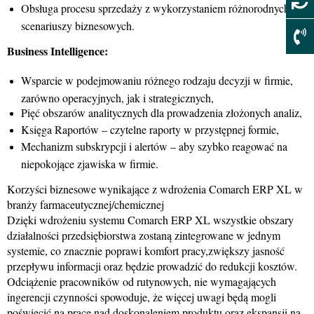
Obsługa procesu sprzedaży z wykorzystaniem różnorodnych
scenariuszy biznesowych.
Business Intelligence:
Wsparcie w podejmowaniu różnego rodzaju decyzji w firmie,
zarówno operacyjnych, jak i strategicznych,
Pięć obszarów analitycznych dla prowadzenia złożonych analiz,
Księga Raportów – czytelne raporty w przystępnej formie,
Mechanizm subskrypcji i alertów – aby szybko reagować na
niepokojące zjawiska w firmie.
Korzyści biznesowe wynikające z wdrożenia Comarch ERP XL w
branży farmaceutycznej/chemicznej
Dzięki wdrożeniu systemu Comarch ERP XL wszystkie obszary
działalności przedsiębiorstwa zostaną zintegrowane w jednym
systemie, co znacznie poprawi komfort pracy,zwiększy jasność
przepływu informacji oraz będzie prowadzić do redukcji kosztów.
Odciążenie pracowników od rutynowych, nie wymagających
ingerencji czynności spowoduje, że więcej uwagi będą mogli
poświęcić na pracę nad doskonaleniem produktu oraz ekspansji na